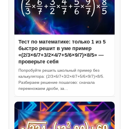
Тест по математике: только 1 из 5
быстро решит в уме пример
«(2/3×6/7+3/2×4/7+5/6×9/7)×8/5» —
проверьте себя
Попробуйте решить школьный пример без
калькулятора: (2/3×6/7+3/2×4/7+5/6×9/7)×8/5.
Разбираем решение пошагово: сначала
перемножаем дроби, за…