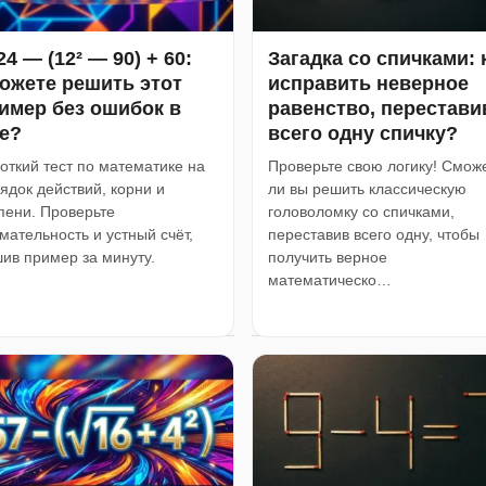
24 — (12² — 90) + 60:
Загадка со спичками: 
ожете решить этот
исправить неверное
имер без ошибок в
равенство, перестави
е?
всего одну спичку?
откий тест по математике на
Проверьте свою логику! Смож
ядок действий, корни и
ли вы решить классическую
пени. Проверьте
головоломку со спичками,
мательность и устный счёт,
переставив всего одну, чтобы
ив пример за минуту.
получить верное
математическо…