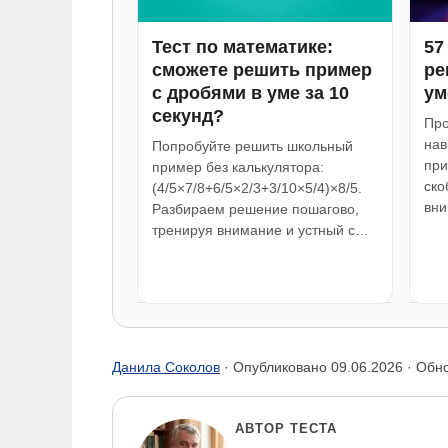
Тест по математике:
57
сможете решить пример
ре
с дробями в уме за 10
ум
секунд?
Про
нав
Попробуйте решить школьный
при
пример без калькулятора:
ско
(4/5×7/8+6/5×2/3+3/10×5/4)×8/5.
вни
Разбираем решение пошагово,
тренируя внимание и устный с…
Данила Соколов
· Опубликовано
09.06.2026
· Обн
АВТОР ТЕСТА