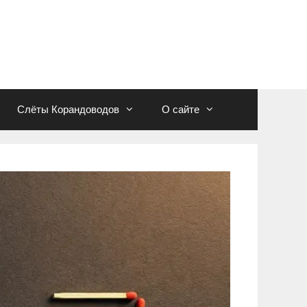
Слёты Корандоводов
О сайте