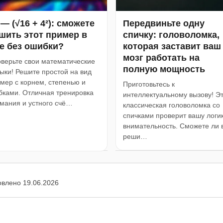
 — (√16 + 4²): сможете
Передвиньте одну
шить этот пример в
спичку: головоломка,
е без ошибки?
которая заставит ваш
мозг работать на
верьте свои математические
полную мощность
ыки! Решите простой на вид
мер с корнем, степенью и
Приготовьтесь к
бками. Отличная тренировка
интеллектуальному вызову! Э
мания и устного счё…
классическая головоломка со
спичками проверит вашу логик
внимательность. Сможете ли 
реши…
овлено
19.06.2026