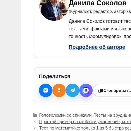
Данила Соколов
Журналист, редактор, автор к
Данила Соколов готовит тес
текстами, фактами и языко
точность формулировок, про
Подробнее об авторе
Поделиться
Скопировать
Рубрики
Головоломки со спичками
,
Тесты на эрудици
Простой пример на скобки и умножение, кот
Тест по математике: только 1 из 5 быстро ре