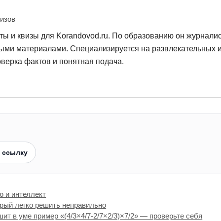
визов
ты и квизы для Korandovod.ru. По образованию он журналист
выми материалами. Специализируется на развлекательных и
верка фактов и понятная подача.
 ссылку
ю и интеллект
орый легко решить неправильно
шит в уме пример «(4/3×4/7-2/7×2/3)×7/2» — проверьте себя