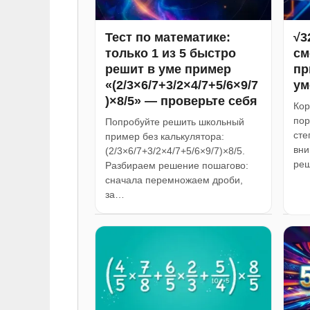
Тест по математике:
√3
только 1 из 5 быстро
см
решит в уме пример
пр
«(2/3×6/7+3/2×4/7+5/6×9/7
ум
)×8/5» — проверьте себя
Кор
пор
Попробуйте решить школьный
сте
пример без калькулятора:
вни
(2/3×6/7+3/2×4/7+5/6×9/7)×8/5.
реш
Разбираем решение пошагово:
сначала перемножаем дроби,
за…