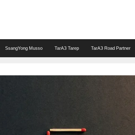
SsangYong Musso
ТагАЗ Тагер
ТагАЗ Road Partner