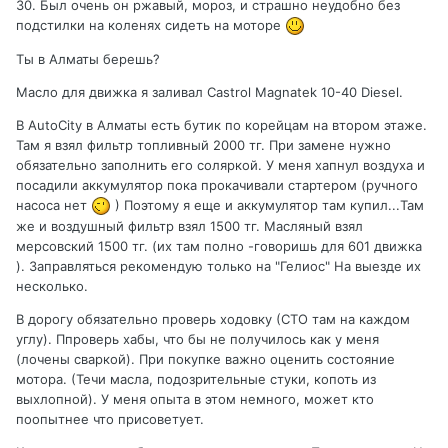
30. Был очень он ржавый, мороз, и страшно неудобно без
подстилки на коленях сидеть на моторе
Ты в Алматы берешь?
Масло для движка я заливал Castrol Magnatek 10-40 Diesel.
В AutoCity в Алматы есть бутик по корейцам на втором этаже.
Там я взял фильтр топливный 2000 тг. При замене нужно
обязательно заполнить его соляркой. У меня хапнул воздуха и
посадили аккумулятор пока прокачивали стартером (ручного
насоса нет
) Поэтому я еще и аккумулятор там купил...Там
же и воздушный фильтр взял 1500 тг. Масляный взял
мерсовский 1500 тг. (их там полно -говоришь для 601 движка
). Заправляться рекомендую только на "Гелиос" На выезде их
несколько.
В дорогу обязательно проверь ходовку (СТО там на каждом
углу). Ппроверь хабы, что бы не получилось как у меня
(лочены сваркой). При покупке важно оценить состояние
мотора. (Течи масла, подозрительные стуки, копоть из
выхлопной). У меня опыта в этом немного, может кто
поопытнее что присоветует.