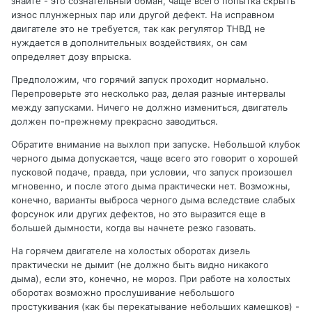
знайте - это сознательный обман, чаще всего попытка скрыть
износ плунжерных пар или другой дефект. На исправном
двигателе это не требуется, так как регулятор ТНВД не
нуждается в дополнительных воздействиях, он сам
определяет дозу впрыска.
Предположим, что горячий запуск проходит нормально.
Перепроверьте это несколько раз, делая разные интервалы
между запусками. Ничего не должно измениться, двигатель
должен по-прежнему прекрасно заводиться.
Обратите внимание на выхлоп при запуске. Небольшой клубок
черного дыма допускается, чаще всего это говорит о хорошей
пусковой подаче, правда, при условии, что запуск произошел
мгновенно, и после этого дыма практически нет. Возможны,
конечно, варианты выброса черного дыма вследствие слабых
форсунок или других дефектов, но это выразится еще в
большей дымности, когда вы начнете резко газовать.
На горячем двигателе на холостых оборотах дизель
практически не дымит (не должно быть видно никакого
дыма), если это, конечно, не мороз. При работе на холостых
оборотах возможно прослушивание небольшого
простукивания (как бы перекатывание небольших камешков) -