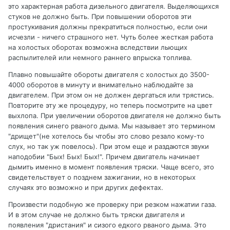
это характерная работа дизельного двигателя. Выделяющихся
стуков не должно быть. При повышении оборотов эти
простукивания должны прекратиться полностью, если они
исчезли - ничего страшного нет. Чуть более жесткая работа
на холостых оборотах возможна вследствии льющих
распылителей или немного раннего впрыска топлива.
Плавно повышайте обороты двигателя с холостых до 3500-
4000 оборотов в минуту и внимательно наблюдайте за
двигателем. При этом он не должен дергаться или трястись.
Повторите эту же процедуру, но теперь посмотрите на цвет
выхлопа. При увеличении оборотов двигателя не должно быть
появления синего рваного дыма. Мы называет это термином
"дрищет"(не хотелось бы чтобы это слово резало кому-то
слух, но так уж повелось). При этом еще и раздаются звуки
наподобии "Бых! Бых! Бых!". Причем двигатель начинает
дымить именно в момент появления тряски. Чаще всего, это
свидетельствует о позднем зажигании, но в некоторых
случаях это возможно и при других дефектах.
Произвести подобную же проверку при резком нажатии газа.
И в этом случае не должно быть тряски двигателя и
появления "дристания" и сизого едкого рваного дыма. Это