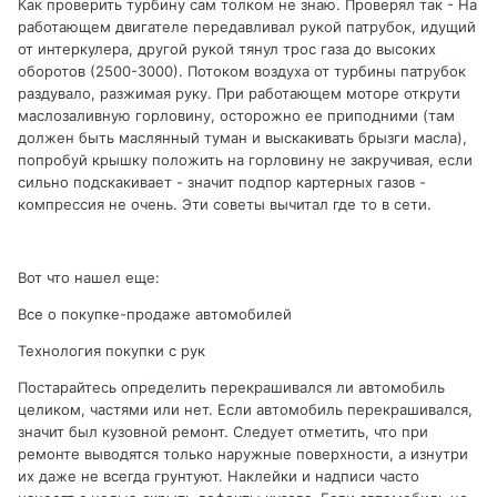
Как проверить турбину сам толком не знаю. Проверял так - На
работающем двигателе передавливал рукой патрубок, идущий
от интеркулера, другой рукой тянул трос газа до высоких
оборотов (2500-3000). Потоком воздуха от турбины патрубок
раздувало, разжимая руку. При работающем моторе открути
маслозаливную горловину, осторожно ее приподними (там
должен быть маслянный туман и выскакивать брызги масла),
попробуй крышку положить на горловину не закручивая, если
сильно подскакивает - значит подпор картерных газов -
компрессия не очень. Эти советы вычитал где то в сети.
Вот что нашел еще:
Все о покупке-продаже автомобилей
Технология покупки с рук
Постарайтесь определить перекрашивался ли автомобиль
целиком, частями или нет. Если автомобиль перекрашивался,
значит был кузовной ремонт. Следует отметить, что при
ремонте выводятся только наружные поверхности, а изнутри
их даже не всегда грунтуют. Наклейки и надписи часто