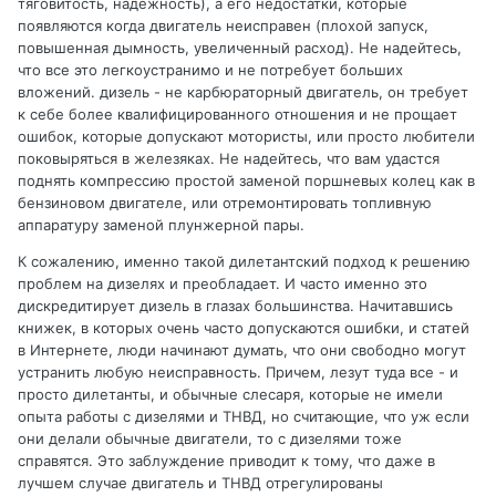
тяговитость, надежность), а его недостатки, которые
появляются когда двигатель неисправен (плохой запуск,
повышенная дымность, увеличенный расход). Не надейтесь,
что все это легкоустранимо и не потребует больших
вложений. дизель - не карбюраторный двигатель, он требует
к себе более квалифицированного отношения и не прощает
ошибок, которые допускают мотористы, или просто любители
поковыряться в железяках. Не надейтесь, что вам удастся
поднять компрессию простой заменой поршневых колец как в
бензиновом двигателе, или отремонтировать топливную
аппаратуру заменой плунжерной пары.
К сожалению, именно такой дилетантский подход к решению
проблем на дизелях и преобладает. И часто именно это
дискредитирует дизель в глазах большинства. Начитавшись
книжек, в которых очень часто допускаются ошибки, и статей
в Интернете, люди начинают думать, что они свободно могут
устранить любую неисправность. Причем, лезут туда все - и
просто дилетанты, и обычные слесаря, которые не имели
опыта работы с дизелями и ТНВД, но считающие, что уж если
они делали обычные двигатели, то с дизелями тоже
справятся. Это заблуждение приводит к тому, что даже в
лучшем случае двигатель и ТНВД отрегулированы