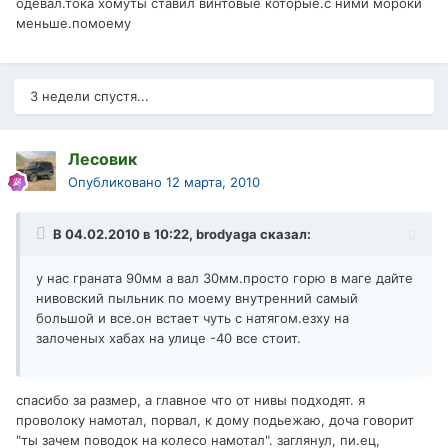
одевал.тока хомуты ставил винтовые которые.с ними мороки
меньше.помоему
3 недели спустя...
Лесовик
Опубликовано
12 марта, 2010
В 04.02.2010 в 10:22, brodyaga сказал:
у нас граната 90мм а вал 30мм.просто горю в маге дайте
нивовский пыльник по моему внутренний самый
большой и все.он встает чуть с натягом.езху на
залоченых хабах на улице -40 все стоит.
спасибо за размер, а главное что от нивы подходят. я
проволоку намотал, порвал, к дому подьежаю, доча говорит
"ты зачем поводок на колесо намотал". заглянул, пи.ец,