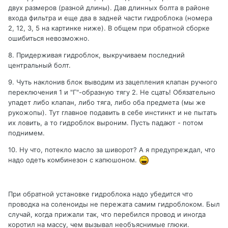
двух размеров (разной длины). Дав длинных болта в районе
входа фильтра и еще два в задней части гидроблока (номера
2, 12, 3, 5 на картинке ниже). В общем при обратной сборке
ошибиться невозможно.
8. Придерживая гидроблок, выкручиваем последний
центральный болт.
9. Чуть наклонив блок выводим из зацепления клапан ручного
переключения 1 и "Г"-образную тягу 2. Не сцать! Обязательно
упадет либо клапан, либо тяга, либо оба предмета (мы же
рукожопы). Тут главное подавить в себе инстинкт и не пытать
их ловить, а то гидроблок выроним. Пусть падают - потом
поднимем.
10. Ну что, потекло масло за шиворот? А я предупреждал, что
надо одеть комбинезон с капюшоном.
При обратной установке гидроблока надо убедится что
проводка на соленоиды не пережата самим гидроблоком. Был
случай, когда прижали так, что перебился провод и иногда
коротил на массу, чем вызывал необъяснимые глюки.