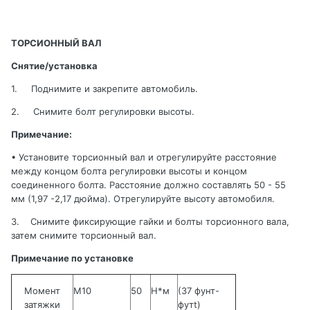
ТОРСИОННЫЙ ВАЛ
Снятие/установка
1.
Поднимите и закрепите автомобиль
.
2.
Снимите болт регулировки высоты
.
Примечание
:
•
Установите
торсионный
вал
и
отрегулируйте
расстояние
между
концом
болта
регулировки
высоты
и
концом
соединенного
болта
.
Расстояние
должно
составлять
5
0 - 55
мм
(1,97 -
2,17
дюйма
).
Отрегулируйте
высоту
автомобиля
.
3.
Снимите фиксирующие гайки и болты торсионного вала,
затем снимите торсионный вал
.
Примечание по установке
Момент
M10
50
Н*м
(37
фунт-
затяжки
фут
t)