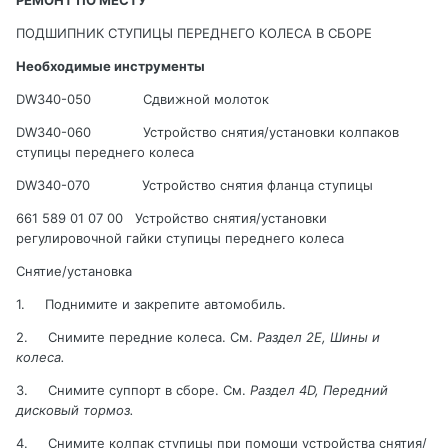
РЕМОНТ ПО МЕСТУ
ПОДШИПНИК СТУПИЦЫ ПЕРЕДНЕГО КОЛЕСА В СБОРЕ
Необходимые инструменты
DW
340-050
Сдвижной молоток
DW
340-060
Устройство снятия/установки колпаков
ступицы переднего колеса
DW
340-070
Устройство снятия фланца ступицы
661 589 01 07 00
Устройство снятия/установки
регулировочной гайки ступицы переднего колеса
Снятие/установка
1.
Поднимите и закрепите автомобиль
.
2.
Снимите
передние
колеса
.
См.
Раздел 2
E
, Шины и
колеса
.
3.
Снимите
суппорт
в
сборе
.
См.
Раздел
4
D
, Передний
дисковый тормоз.
4.
Снимите колпак ступицы при помощи устройства снятия/