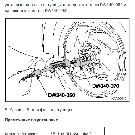
установки
колпаков ступицы переднего колеса
DW
340-060 и
сдвижного молотка
DW
340-
050.
5.
Удалите болты фланца ступицы.
Примечание по установке
Момент затяжки
55 Н-м (41 фунт-фут)