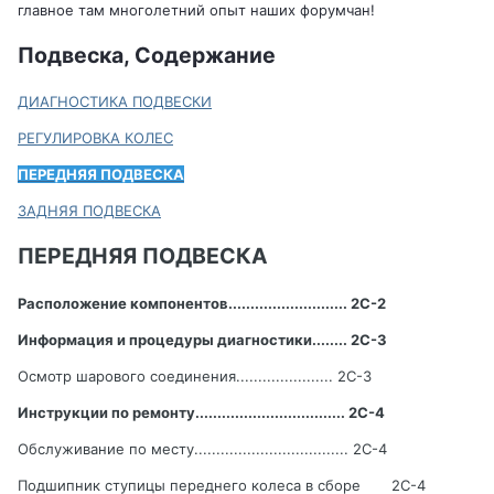
главное там многолетний опыт наших форумчан!
Подвеска, Содержание
ДИАГНОСТИКА ПОДВЕСКИ
РЕГУЛИРОВКА КОЛЕС
ПЕРЕДНЯЯ ПОДВЕСКА
ЗАДНЯЯ ПОДВЕСКА
ПЕРЕДНЯЯ ПОДВЕСКА
Расположение компонентов
...........................
2
C
-2
Информация и процедуры диагностики
........
2
C
-3
Осмотр шарового соединения
......................
2
C
-3
Инструкции по ремонту
..................................
2
C
-4
Обслуживание по месту
...................................
2
C
-4
Подшипник ступицы переднего колеса в сборе
2
C
-4