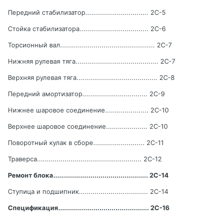
Передний стабилизатор
................................
2
C
-5
Стойка стабилизатора
...................................
2
C
-6
Торсионный вал
................................................
2
C
-7
Нижняя рулевая тяга
..........................................
2
C
-7
Верхняя рулевая тяга
.........................................
2
C
-8
Передний амортизатор
.................................
2
C
-9
Нижнее шаровое соединение
......................
2
C
-10
Верхнее шаровое соединение
.....................
2
C
-10
Поворотный кулак в сборе
..........................
2
C
-11
Траверса
.....................................................
2
C
-12
Ремонт блока
................................................
2
C
-14
Ступица и подшипник
...................................
2
C
-14
Спецификация
..............................................
2
C
-16