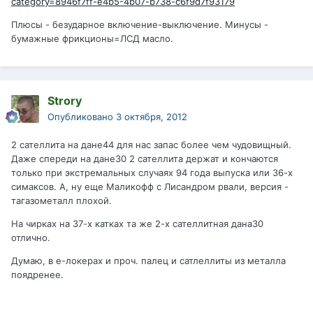
category=8946f7ff-e4b5-4b07-b738-c6f9d7f93179
Плюсы - безударное включение-выключение. Минусы -
бумажные фрикционы=ЛСД масло.
Strory
Опубликовано
3 октября, 2012
2 сателлита на дане44 для нас запас более чем чудовищный.
Даже спереди на дане30 2 сателлита держат и кончаются
только при экстремальных случаях 94 года выпуска или 36-х
симаксов. А, ну еще Маликофф с Лисандром рвали, версия -
тагазометалл плохой.
На чирках на 37-х катках та же 2-х сателлитная дана30
отлично.
Думаю, в е-локерах и проч. палец и сатлеллиты из металла
поядренее.