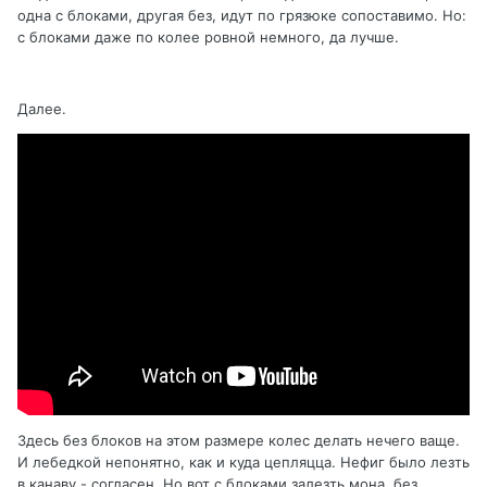
одна с блоками, другая без, идут по грязюке сопоставимо. Но:
с блоками даже по колее ровной немного, да лучше.
Далее.
Здесь без блоков на этом размере колес делать нечего ваще.
И лебедкой непонятно, как и куда цепляцца. Нефиг было лезть
в канаву - согласен. Но вот с блоками залезть мона, без