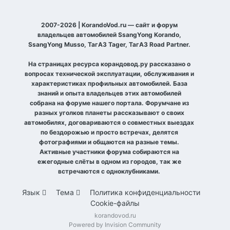
2007-2026 | KorandoVod.ru — сайт и форум
владельцев автомобилей SsangYong Korando,
SsangYong Musso, ТагАЗ Tager, ТагАЗ Road Partner.
На страницах ресурса корандовод.ру рассказано о
вопросах технической эксплуатации, обслуживания и
характеристиках профильных автомобилей. База
знаний и опыта владельцев этих автомобилей
собрана на форуме нашего портала. Форумчане из
разных уголков планеты рассказывают о своих
автомобилях, договариваются о совместных выездах
по бездорожью и просто встречах, делятся
фотографиями и общаются на разные темы.
Активные участники форума собираются на
ежегодные слёты в одном из городов, так же
встречаются с одноклубниками.
Язык
Тема
Политика конфиденциальности
Cookie-файлы
korandovod.ru
Powered by Invision Community