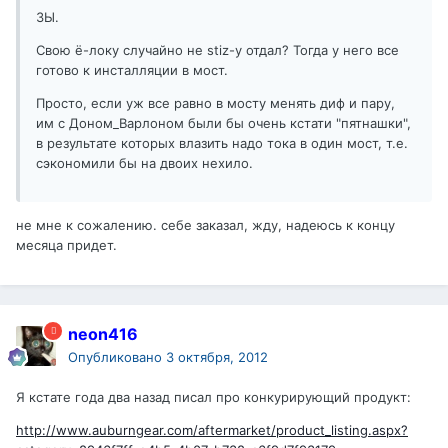
ЗЫ.
Свою ё-локу случайно не stiz-у отдал? Тогда у него все
готово к инсталляции в мост.
Просто, если уж все равно в мосту менять диф и пару,
им с Доном_Варлоном были бы очень кстати "пятнашки",
в результате которых влазить надо тока в один мост, т.е.
сэкономили бы на двоих нехило.
не мне к сожалению. себе заказал, жду, надеюсь к концу
месяца придет.
neon416
Опубликовано
3 октября, 2012
Я кстате года два назад писал про конкурирующий продукт:
http://www.auburngear.com/aftermarket/product_listing.aspx?