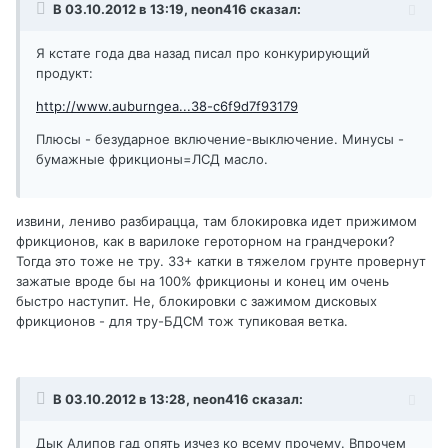
В 03.10.2012 в 13:19, neon416 сказал:
Я кстате года два назад писал про конкурирующий
продукт:
http://www.auburngea...38-c6f9d7f93179
Плюсы - безударное включение-выключение. Минусы -
бумажные фрикционы=ЛСД масло.
извини, лениво разбирацца, там блокировка идет прижимом
фрикционов, как в варилоке героторном на грандчероки?
Тогда это тоже не тру. 33+ катки в тяжелом грунте провернут
зажатые вроде бы на 100% фрикционы и конец им очень
быстро наступит. Не, блокировки с зажимом дисковых
фрикционов - для тру-БДСМ тож тупиковая ветка.
В 03.10.2012 в 13:28, neon416 сказал:
Дык Алипов гад опять изчез ко всему прочему. Впрочем