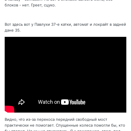
блоков - нет. Греет, сцуко.
Вот здесь вот у Павлухи 37-е катки, автомат и локрайт в задней
дане 35.
Видно, что из-за перекоса передний свободный мост
практически не помогает. Спущенные колеса помогли бы, кто