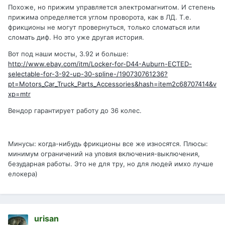
Похоже, но прижим управляется электромагнитом. И степень
прижима определяется углом проворота, как в ЛД. Т.е.
фрикционы не могут провернуться, только сломаться или
сломать диф. Но это уже другая история.
Вот под наши мосты, 3.92 и больше:
http://www.ebay.com/itm/Locker-for-D44-Auburn-ECTED-
selectable-for-3-92-up-30-spline-/190730761236?
pt=Motors_Car_Truck_Parts_Accessories&hash=item2c68707414&v
xp=mtr
Вендор гарантирует работу до 36 колес.
Минусы: когда-нибудь фрикционы все же износятся. Плюсы:
минимум ограничений на уловия включения-выключения,
безударная работы. Это не для тру, но для людей имхо лучше
елокера)
urisan