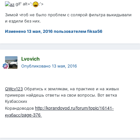
.gif' alt=':
:'>
Зимой чтоб не было проблем с солярой фильтра выкидывали
и ездили без них.
Изменено
13 мая, 2016
пользователем fiksa56
Lvovich
Опубликовано
13 мая, 2016
QWcv123
Обратись к землякам, на практике и на живых
примерах найдешь ответы на свои вопросы. Вот ветка
Кузбасских
http://korandovod.ru/forum/topic/16141-
Корандоводов
кузбасс/page-376