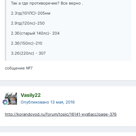
Так а где противоречие? Все верно .
2.3тд(101ЛС)-205нм
2.9тд(120лс)-250
2.3б(старый 140лс)- 204
2.3б(150лс)-210
3.2б(220лс) - 307
собщение №7
Vasily22
Опубликовано
13 мая, 2016
http://korandovod.ru/forum/topic/16141-кузбасс/page-376