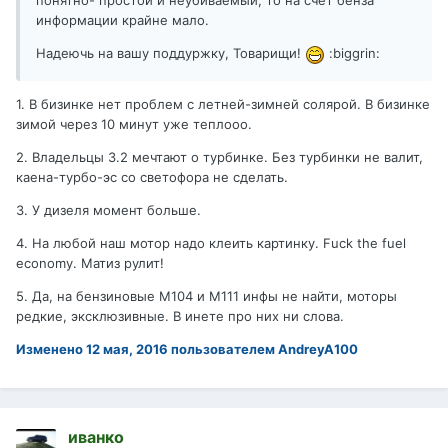
понятно- простой и неубиваемый, то на счет бенза
информации крайне мало.
Надеючь на вашу поддуржку, Товарищи!
:biggrin:
1. В бизинке нет проблем с летней-зимней солярой. В бизинке
зимой через 10 минут уже теплооо.
2. Владельцы 3.2 мечтают о турбинке. Без турбинки не валит,
каена-турбо-эс со светофора не сделать.
3. У дизеля момент больше.
4. На любой наш мотор надо клеить картинку. Fuck the fuel
economy. Матиз рулит!
5. Да, на бензиновые M104 и M111 инфы не найти, моторы
редкие, эксклюзивные. В инете про них ни слова.
Изменено
12 мая, 2016
пользователем AndreyA100
иванко