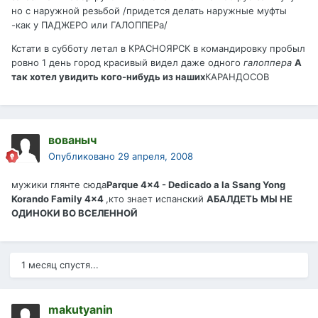
но с наружной резьбой /придется делать наружные муфты
-как у ПАДЖЕРО или ГАЛОППЕРа/
Кстати в субботу летал в КРАСНОЯРСК в командировку пробыл
ровно 1 день город красивый видел даже одного
галоппера
А
так хотел увидить кого-нибудь из наших
КАРАНДОСОВ
вованыч
Опубликовано
29 апреля, 2008
мужики глянте сюда
Parque 4x4 - Dedicado a la Ssang Yong
Korando Family 4x4
,кто знает испанский
АБАЛДЕТЬ МЫ НЕ
ОДИНОКИ ВО ВСЕЛЕННОЙ
1 месяц спустя...
makutyanin