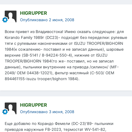
HIGRUPPER
Опубликовано
2 июня, 2008
Всем привет из Владивостока! Имею сказать следующее: для
Korando Family 1989г (DC23)- подходят без переделки: рулевые
тяги с рулевыми наконечниками от ISUZU TROOPER/BIGHORN
1984(к сожалению- поставил и не записал данные), шаровые
верхние (SB-5141 / 8-94224-550-4), нижние от ISUZU
TROOPER/BIGHORN 1984(то же- поставил, но не записал
данные), пыльники внутренние на привода /силикон/ (MF-
2049/ OEM 04438-12021), фильтр масляный (C-503/ OEM
894461155-isuzu trooper/bighorn 1984).
HIGRUPPER
Опубликовано
3 июня, 2008
Еще добавлю по Корандо Фемели (DC-23)'89- пыльники
приводов наружные FB-2023, термостат WV-541-82,