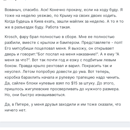
Вованыч, спасибо. Аск! Конечно прокачу, если на ходу буду. Я
тоже на неделю уезжаю, по Крыму на своих двоих ходить.
Когда будешь в Киев ехать, зашли майлик за неделю. А то я то
же в разъездах буду. Работа такая.
Krosch, фару брал полностью в сборе. Мне ее полностью
разбили, вместе с крылом и бампером. Представляете - поп!
Его митсубиши поцеловал меня. Я выхожу, он открывает
дверь и говорит:"Бог послал на меня наказание!". А я ему "А
меня за что?". Вот так почти год и езжу с подбитым левым
боком. Правда крыло рехтовал и варил. Покрасить так и
неуспел. Летом попробую довести до ума. Вот теперь,
коробка барахлить начала и рулевую трапецию надо чинить.
Да, сайлен блоки нулевые взял по $15 за штуку. До этого,
пришлось жигулевские просверливать до нужного размера.
Но, они быстро изнашиваються.
Да, в Питере, у меня друзья заходили и им тоже сказали, что
ничего нет.