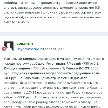
отбойником не чем не крепил езжу по плохим дорогам не
слетает, листы рессоры лопнутые заменил на уазовские 5.5
см, по краям подрезал ( ширина у уазовских рессор не у всех
одинаковая), стремянки можно поставить волговские но они
вместо 14 мм 12.
вованыч
Опубликовано
29 апреля, 2008
Уважаемый
Serge
давеча заходил в магазин Хундай , что у нас в
городе поэтому сообщаю 1/
стоп правый/левый/
-750 руб 2/
Колодки задние
- 700 руб комплект 3/
Гильзы ДС-23
-3500
руб .
По диску сцепления могу сообщить следующее есть
-
1400руб ,но надо знать- диаметр наружный,диаметр
посадочный ,и обязательно количество зубьев/того самого
внутреннего посадочного/ иначе можно купить не то Корзина
сцепления на ДС-23 вроде есть на складе Решотку радиатора
забрали-1000 руб . А посему замерь все диаметры , подумай,
если поеду на Твою родину/в июле/ то может и завезу , на
заказ. Есть набор рулевых наконечников по 450 руб за штуку