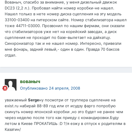
Вованыч, спасибо за внимание, у меня дизельный движок
DC23 (2,2 л.). Пробовал найти номер коробки-не нашел.
Нашел только в нете номер диска сцепления на эту модель
33100-03400 на питерском сайте. Номер стабилизатора нашел
тоже 44711-03000. Прозвонил по нашим фирмам, они сказали
что стабилизаторов уже нет на корейский заводах, а диск
сцепления не проходит по базе-вылетает на дайхатцу.
Синхронизатор так и не нашел номер. Интересно, привезли
мне фонарь, задний левый,- один в один. Правда 70 баксов
отдал.
вованыч
Опубликовано
24 апреля, 2008
уважаемый
Serge
ну посмотри от труппера сцепление на
exist.ru набирай 88-89 год или от исудзу фарго попробую
скинуть номер японской коробки ,но это будет не ранее чем
через неделю после того как приеду с командировки.Буду
летом в Киеве ПРОКАТИШь :D ?/я езжу в отпуск к родителям в
Казатин/