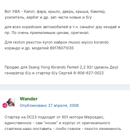
Вот УФА - Капот, фара, крыло, дверь, крыша, бампер,
усилитель, аэрбэг и др. зап части новые и б/у
для всех корейских автомобилей в т.ч. саньёнг дэу хендай и
пр. По очень приемлимым ценам, оригинал.
Для rexton рекстон kyron кайрон musso муссо korando
корандо и др. моделей 89178071035
Продаю для Ssang Yong Korando Femeli 2,2 92г.(дизель Деу)
гениратор б/у и стартер б/у Сергей 8-906-627-0022
Wander
Опубликовано
27 апреля, 2008
Стартер на DC23 подходит от 601 мотора Мерседес,
единственное - сам "носик" и корпус от оригинального
стартера надо поставить - грубо говоря - просто перекинуть