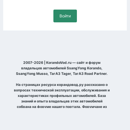
Войти
2007-2026 | KorandoVod.ru — сайт и форум
владельцев автомобилей SsangYong Korando,
SsangYong Musso, ТагАЗ Tager, ТагАЗ Road Partner.
На страницах ресурса корандовод.ру рассказано о
вопросах технической эксплуатации, обслуживания и
характеристиках профильных автомобилей. База
знаний и опыта владельцев этих автомобилей
собрана на форуме нашего портала. Форумчане из
разных уголков планеты рассказывают о своих
автомобилях, договариваются о совместных выездах
по бездорожью и просто встречах, делятся
фотографиями и общаются на разные темы.