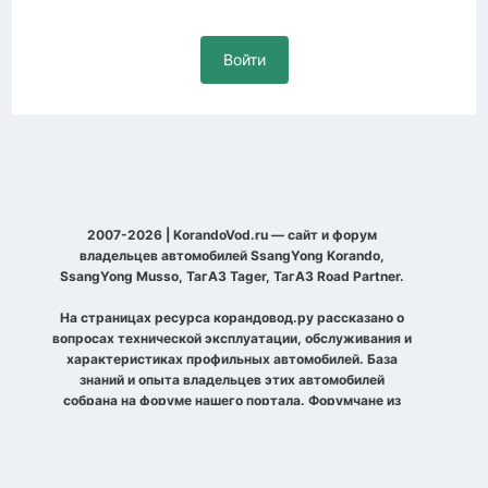
Войти
2007-2026 | KorandoVod.ru — сайт и форум
владельцев автомобилей SsangYong Korando,
SsangYong Musso, ТагАЗ Tager, ТагАЗ Road Partner.
На страницах ресурса корандовод.ру рассказано о
вопросах технической эксплуатации, обслуживания и
характеристиках профильных автомобилей. База
знаний и опыта владельцев этих автомобилей
собрана на форуме нашего портала. Форумчане из
разных уголков планеты рассказывают о своих
автомобилях, договариваются о совместных выездах
по бездорожью и просто встречах, делятся
фотографиями и общаются на разные темы.