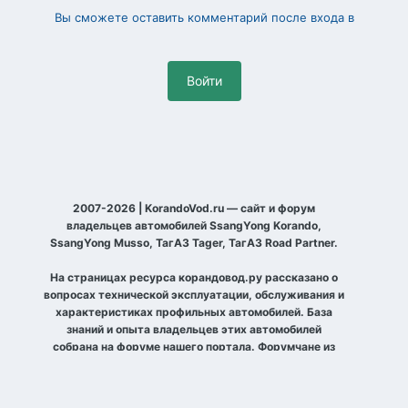
Вы сможете оставить комментарий после входа в
Войти
2007-2026 | KorandoVod.ru — сайт и форум
владельцев автомобилей SsangYong Korando,
SsangYong Musso, ТагАЗ Tager, ТагАЗ Road Partner.
На страницах ресурса корандовод.ру рассказано о
вопросах технической эксплуатации, обслуживания и
характеристиках профильных автомобилей. База
знаний и опыта владельцев этих автомобилей
собрана на форуме нашего портала. Форумчане из
разных уголков планеты рассказывают о своих
автомобилях, договариваются о совместных выездах
по бездорожью и просто встречах, делятся