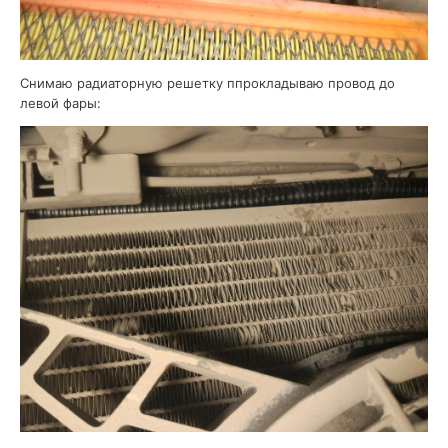
Снимаю радиаторную решетку ппрокладываю провод до
левой фары: