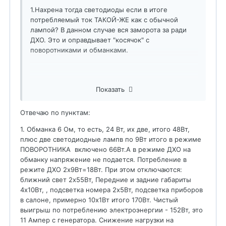
1.Нахрена тогда светодиоды если в итоге
потребляемый ток ТАКОЙ-ЖЕ как с обычной
лампой? В данном случае вся заморота за ради
ДХО. Это и оправдывает "косячок" с
поворотниками и обманками.
2.Вообще, данная система не предназначена для
Показать
установки в оптику поворотника. Она
предназначена для установки в штатные(или не
Отвечаю по пунктам:
очень) ДХО и обеспечивают в них функцию
дополнительного повторителя поворотников.
1. Обманка 6 Ом, то есть, 24 Вт, их две, итого 48Вт,
Решение довольно спорное, но некоторым
плюс две светодиодные лампв по 9Вт итого в режиме
нравится... При таком использовании- обманки не
ПОВОРОТНИКА включено 66Вт.А в режиме ДХО на
нужны.
обманку напряжение не подается. Потребление в
режите ДХО 2х9Вт=18Вт. При этом отключаются:
ближний свет 2х55Вт, Передние и задние габариты
3. Использовать их так как сделал автор- не
4х10Вт, , подсветка номера 2х5Вт, подсветка приборов
только на не всех, но только-лишь на не каждой
в салоне, примерно 10х1Вт итого 170Вт. Чистый
машине можно. Кроме Тагера ещё... пожалуй на
выигрыш по потреблению электроэнергии - 152Вт, это
Ниве, может ещё 2-3 машинки.
11 Ампер с генератора. Снижение нагрузки на