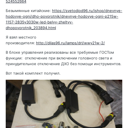
524552664
Безымянные китайские:
https://svetodiod96.ru/ishop/dnevnye-
hodovye-ogni/dho-povorotnik/dnevnye-hodovye-ogni-p215w-
1157-2835y3030w-led-belyy-zheltyy-
dhopovorotnik_203894.html
Я взял местного
производителя:
http://dilas96.ru/lamps/drl/wwy21w-2/
В блоке управления реализованы все требуемые ГОСТом
функции: отключение при включении головного света и
принудительное отключение ДХО без помощи инструментов.
Вот такой комплект получил.