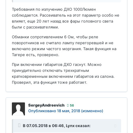
Зачем ставили обманки? Разве у нас ЭБУ сечёт
перегорание лампочек?
Требования по излучению ДХО 1000Люмен
соблюдается. Рассеиватель на этот параметр особо не
И я не понял, какая логика включения ДХО? Они
влияет, еще 20 лет назад все фары головного света
всегда автоматически включаются с мотором
были с рассеивателями.
(если так, то это плохо, ночью они слепят
крепко), или с габаритами, или можно вообще
Обманки сопротивлением 6 Ом, чтобы реле
вручную?
поворотников не считало лампу перегоревшей и не
включало режим частого моргания. Такая функция на
Тагере есть, проверено.
При включении габаритов ДХО гаснут. Можно
принудительно отключать трехкратным
кратковременным включением габаритов из салона.
Проверил, эта функция тоже работает.
SergeyAndreevich
56
Опубликовано
18 мая, 2018
(изменено)
В 07.05.2018 в 06:46,
Lynx
сказал: