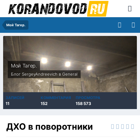
Мой Тагер.
Мой Тагер.
Блог
SergeyAndreevich
в
General
ЗАПИСЕЙ
КОММЕНТАРИЯ
ПРОСМОТРА
11
152
158 573
ДХО в поворотники