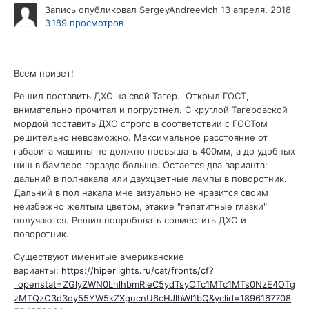
Запись опубликовал
SergeyAndreevich
13 апреля, 2018
3 189 просмотров
Всем привет!
Решил поставить ДХО на свой Тагер. Открыл ГОСТ,
внимательно прочитал и погрустнел. С круглой Тагеровской
мордой поставить ДХО строго в соответствии с ГОСТом
решительно невозможно. Максимальное расстояние от
габарита машины не должно превышать 400мм, а до удобных
ниш в бампере гораздо больше. Остается два варианта:
дальний в полнакала или двухцветные лампы в поворотник.
Дальний в пол накала мне визуально не нравится своим
неизбежно желтым цветом, этакие "гепатитные глазки"
получаются. Решил попробовать совместить ДХО и
поворотник.
Существуют именитые американские
варианты:
https://hiperlights.ru/cat/fronts/cf?
_openstat=ZGlyZWN0LnlhbmRleC5ydTsyOTc1MTc1MTs0NzE4OTg
zMTQzO3d3dy55YW5kZXgucnU6cHJlbWl1bQ&yclid=1896167708