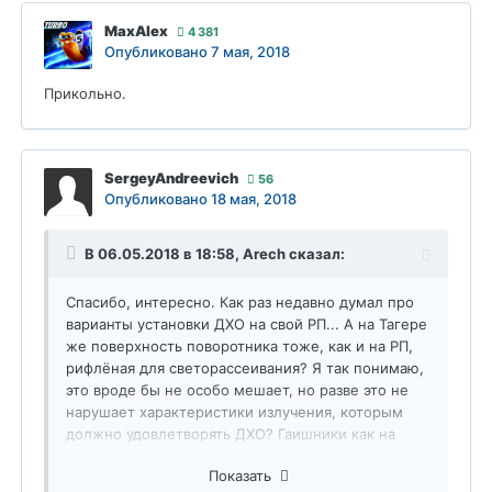
MaxAlex
4 381
Опубликовано
7 мая, 2018
Прикольно.
SergeyAndreevich
56
Опубликовано
18 мая, 2018
В 06.05.2018 в 18:58,
Arech
сказал:
Спасибо, интересно. Как раз недавно думал про
варианты установки ДХО на свой РП... А на Тагере
же поверхность поворотника тоже, как и на РП,
рифлёная для светорассеивания? Я так понимаю,
это вроде бы не особо мешает, но разве это не
нарушает характеристики излучения, которым
должно удовлетворять ДХО? Гаишники как на
такую установку смотрят?
Показать