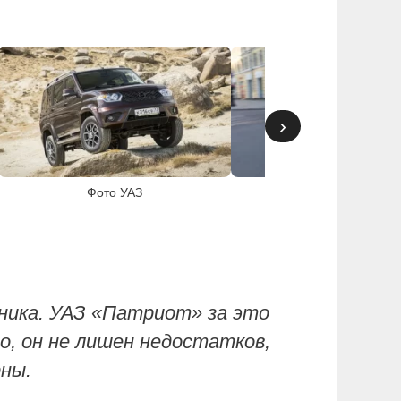
›
Фото УАЗ
Фото УАЗ
жника. УАЗ «Патриот» за это
о, он не лишен недостатков,
рны.