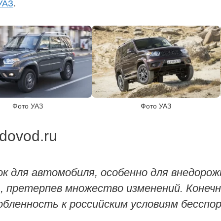
УАЗ
.
Фото УАЗ
Фото УАЗ
dovod.ru
ок для автомобиля, особенно для внедоро
, претерпев множество изменений. Конечн
обленность к российским условиям бесспо