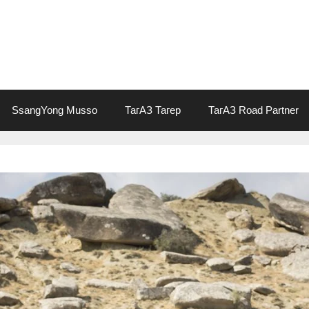
SsangYong Musso
ТагАЗ Тагер
ТагАЗ Road Partner