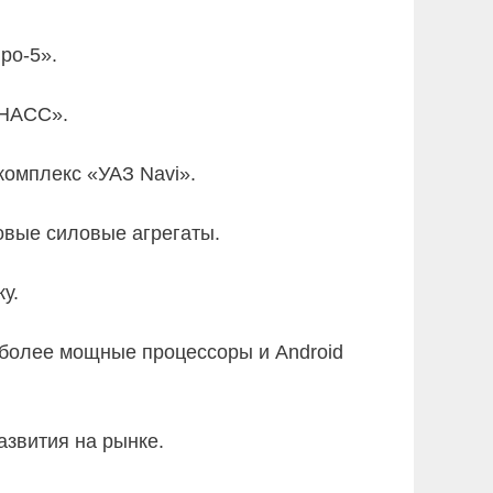
ро-5».
ОНАСС».
комплекс «УАЗ Navi».
овые силовые агрегаты.
у.
 более мощные процессоры и Android
азвития на рынке.