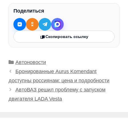
Поделиться
Скопировать ссылку
Рубрики
Автоновости
Бронированные Aurus Komendant
доступны россиянам: цена и подробности
АвтоВАЗ решил проблему с запуском
двигателя LADA Vesta