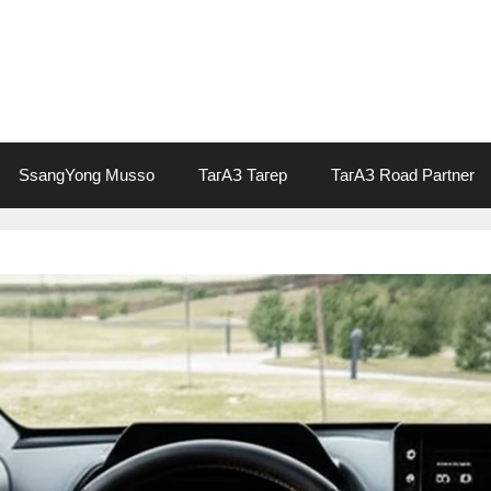
SsangYong Musso
ТагАЗ Тагер
ТагАЗ Road Partner