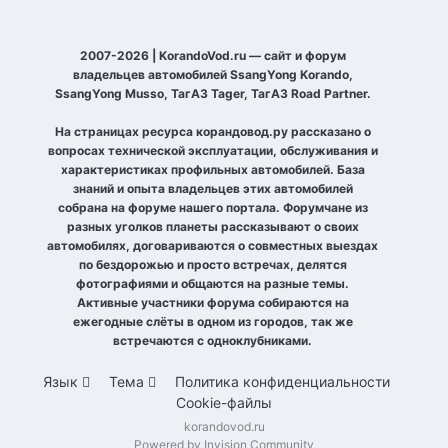
2007-2026 | KorandoVod.ru — сайт и форум
владельцев автомобилей SsangYong Korando,
SsangYong Musso, ТагАЗ Tager, ТагАЗ Road Partner.
На страницах ресурса корандовод.ру рассказано о
вопросах технической эксплуатации, обслуживания и
характеристиках профильных автомобилей. База
знаний и опыта владельцев этих автомобилей
собрана на форуме нашего портала. Форумчане из
разных уголков планеты рассказывают о своих
автомобилях, договариваются о совместных выездах
по бездорожью и просто встречах, делятся
фотографиями и общаются на разные темы.
Активные участники форума собираются на
ежегодные слёты в одном из городов, так же
встречаются с одноклубниками.
Язык
Тема
Политика конфиденциальности
Cookie-файлы
korandovod.ru
Powered by Invision Community