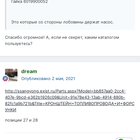
Гайка 6019900052
Это которые со стороны лобовины держат насос.
Спасибо огромное! А, если не секрет, каким каталогом
пользуетесь?
dream
Опубликовано
2 мая, 2021
http://ssangyong.exist.ru/Parts.aspx?Model=bb857aa0-2cc4-
407e-9bcd-e362b1926c09&Unit=91e78e43-13ab-4914-880b-
82fc1a9b721b&Title=КРОНШТЕЙН+ТОПЛИВОПРОВОДА+И+ФОРС
УНКИ
позиции 27 и 28