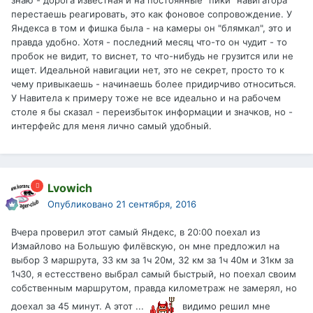
знаю - дорога известная и на постоянные "пики" навигатора
перестаешь реагировать, это как фоновое сопровождение. У
Яндекса в том и фишка была - на камеры он "блямкал", это и
правда удобно. Хотя - последний месяц что-то он чудит - то
пробок не видит, то виснет, то что-нибудь не грузится или не
ищет. Идеальной навигации нет, это не секрет, просто то к
чему привыкаешь - начинаешь более придирчиво относиться.
У Навитела к примеру тоже не все идеально и на рабочем
столе я бы сказал - переизбыток информации и значков, но -
интерфейс для меня лично самый удобный.
Lvowich
Опубликовано
21 сентября, 2016
Вчера проверил этот самый Яндекс, в 20:00 поехал из
Измайлово на Большую филёвскую, он мне предложил на
выбор 3 маршрута, 33 км за 1ч 20м, 32 км за 1ч 40м и 31км за
1ч30, я естесствено выбрал самый быстрый, но поехал своим
собственным маршрутом, правда километраж не замерял, но
доехал за 45 минут. А этот ...
видимо решил мне