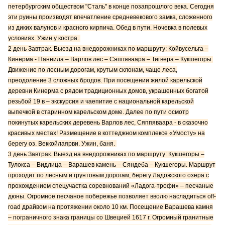
петербургским обществом "Сталь" в конце позапрошлого века. Сегодня
эти руины производят впечатление средневекового замка, сложенного
из диких валунов и красного кирпича. Обед в пути. Ночевка в полевых
условиях. Ужин у костра.
2 день Завтрак. Выезд на внедорожниках по маршруту: Койвусельга –
Кинерма - Паннила – Варлов лес – Сяппяваара – Тигвера – Кукшегоры.
Движение по лесным дорогам, крутым склонам, чаще леса,
преодоление 3 сложных бродов. При посещении жилой карельской
деревни Кинерма с рядом традиционных домов, украшенных богатой
резьбой 19 в – экскурсия и чаепитие с национальной карельской
выпечкой в старинном карельском доме. Далее по пути осмотр
покинутых карельских деревень Варлов лес, Сяппяваара - в сказочно
красивых местах! Размещение в коттеджном комплексе «Умосту» на
берегу оз. Веккойлаярви. Ужин, баня.
3 день Завтрак. Выезд на внедорожниках по маршруту: Кукшегоры –
Тулокса – Видлица – Варашев камень – Сяндеба – Кукшегоры. Маршрут
проходит по лесным и грунтовым дорогам, берегу Ладожского озера с
прохождением спецучастка соревнований «Ладога-трофи» – песчаные
дюны. Огромное песчаное побережье позволяет вволю насладиться off-
road драйвом на протяжении около 10 км. Посещение Варашева камня
– пограничного знака границы со Швецией 1617 г. Огромный гранитные