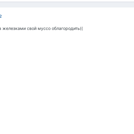
2
ов железками свой муссо облагородить((