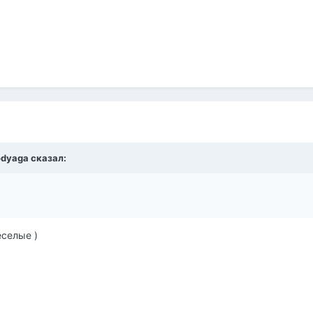
odyaga сказал:
еселые )