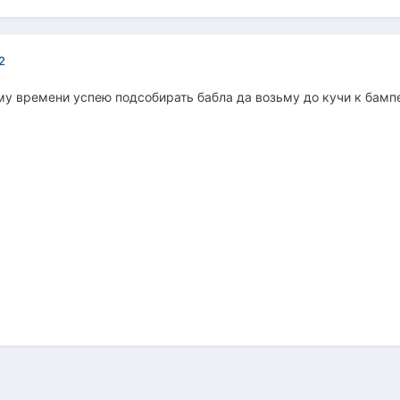
2
му времени успею подсобирать бабла да возьму до кучи к бамп