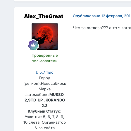
Alex_TheGreat
Опубликовано
12 февраля, 201
Что за железо??? а то я гот
Проверенные
пользователи
5,7 тыс
Город
(регион):
Новосибирск
Марка
автомобиля:
MUSSO
2,9TD-UP , KORANDO
2.3
Клубный Статус:
Участник 5, 6, 7, 8, 9,
10 слёта, Организатор
6-го слёта