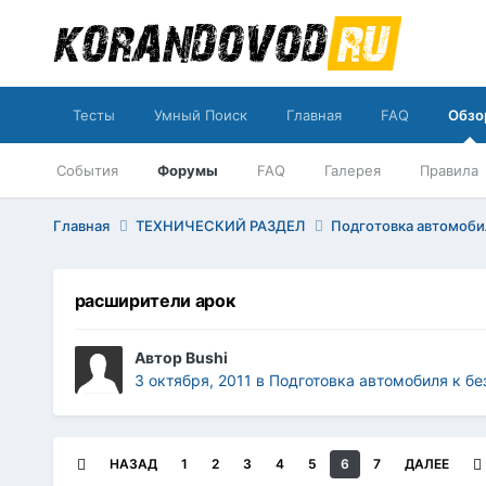
Тесты
Умный Поиск
Главная
FAQ
Обзо
События
Форумы
FAQ
Галерея
Правила
Главная
ТЕХНИЧЕСКИЙ РАЗДЕЛ
Подготовка автомоб
расширители арок
Автор
Bushi
3 октября, 2011
в
Подготовка автомобиля к б
НАЗАД
1
2
3
4
5
6
7
ДАЛЕЕ