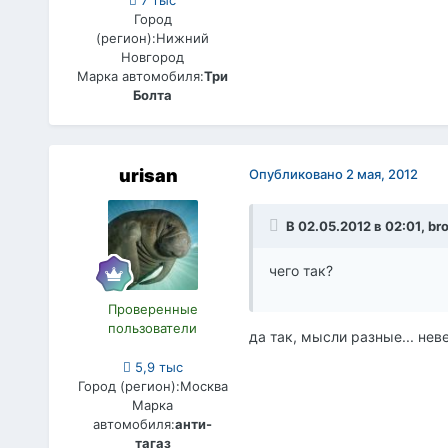
7 тыс
Город
(регион):
Нижний
Новгород
Марка автомобиля:
Три
Болта
urisan
Опубликовано
2 мая, 2012
В 02.05.2012 в 02:01, br
чего так?
Проверенные
пользователи
да так, мысли разные... нев
5,9 тыс
Город (регион):
Москва
Марка
автомобиля:
анти-
тагаз