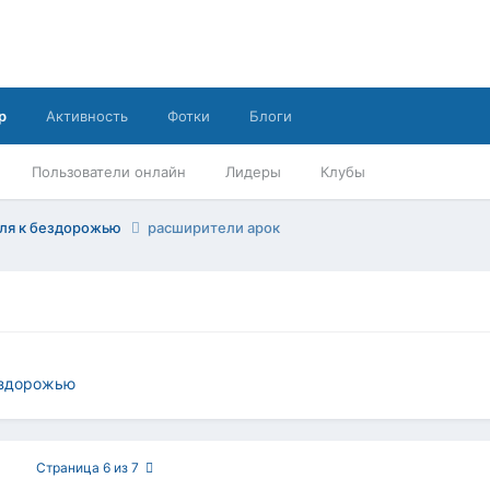
р
Активность
Фотки
Блоги
Пользователи онлайн
Лидеры
Клубы
иля к бездорожью
расширители арок
ездорожью
Страница 6 из 7