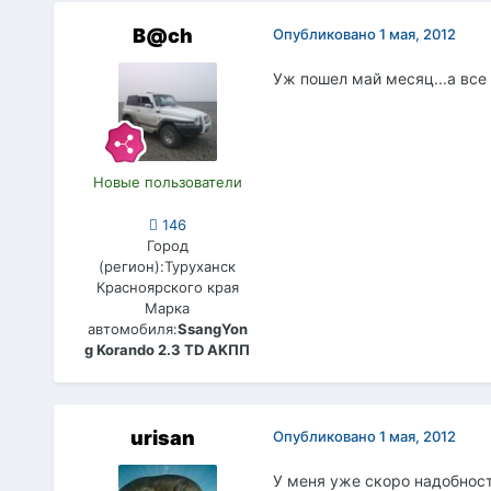
B@ch
Опубликовано
1 мая, 2012
Уж пошел май месяц...а все
Новые пользователи
146
Город
(регион):
Туруханск
Красноярского края
Марка
автомобиля:
SsangYon
g Korando 2.3 TD AKПП
urisan
Опубликовано
1 мая, 2012
У меня уже скоро надобност