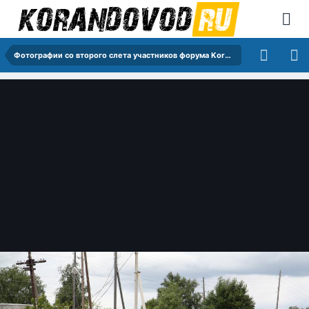
Фотографии со второго слета участников форума KorandoVod.ru