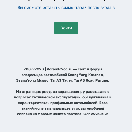
Вы сможете оставить комментарий после входа в
Войти
2007-2026 | KorandoVod.ru — сайт и форум
владельцев автомобилей SsangYong Korando,
SsangYong Musso, ТагАЗ Tager, ТагАЗ Road Partner.
На страницах ресурса корандовод.ру рассказано о
вопросах технической эксплуатации, обслуживания и
характеристиках профильных автомобилей. База
знаний и опыта владельцев этих автомобилей
собрана на форуме нашего портала. Форумчане из
разных уголков планеты рассказывают о своих
автомобилях, договариваются о совместных выездах
по бездорожью и просто встречах, делятся