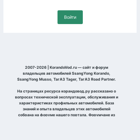
Войти
2007-2026 | KorandoVod.ru — сайт и форум
владельцев автомобилей SsangYong Korando,
SsangYong Musso, ТагАЗ Tager, ТагАЗ Road Partner.
На страницах ресурса корандовод.ру рассказано о
вопросах технической эксплуатации, обслуживания и
характеристиках профильных автомобилей. База
знаний и опыта владельцев этих автомобилей
собрана на форуме нашего портала. Форумчане из
разных уголков планеты рассказывают о своих
автомобилях, договариваются о совместных выездах
по бездорожью и просто встречах, делятся
фотографиями и общаются на разные темы.