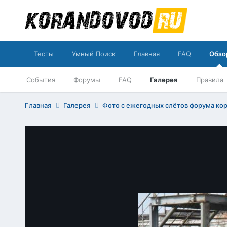
Тесты
Умный Поиск
Главная
FAQ
Обзо
События
Форумы
FAQ
Галерея
Правила
Главная
Галерея
Фото с ежегодных слётов форума ко