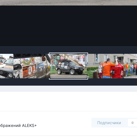
Подписчики
0
ображений ALEKS+