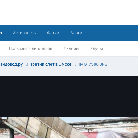
р
Активность
Фотки
Блоги
Пользователи онлайн
Лидеры
Клубы
рандовод.ру
Третий слёт в Омске
IMG_7588.JPG