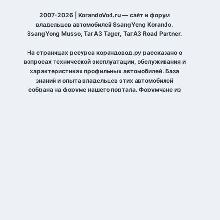
2007-2026 | KorandoVod.ru — сайт и форум
владельцев автомобилей SsangYong Korando,
SsangYong Musso, ТагАЗ Tager, ТагАЗ Road Partner.
На страницах ресурса корандовод.ру рассказано о
вопросах технической эксплуатации, обслуживания и
характеристиках профильных автомобилей. База
знаний и опыта владельцев этих автомобилей
собрана на форуме нашего портала. Форумчане из
разных уголков планеты рассказывают о своих
автомобилях, договариваются о совместных выездах
по бездорожью и просто встречах, делятся
фотографиями и общаются на разные темы.
Активные участники форума собираются на
ежегодные слёты в одном из городов, так же
встречаются с одноклубниками.
Язык
Тема
Политика конфиденциальности
Cookie-файлы
korandovod.ru
Powered by Invision Community