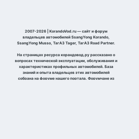
2007-2026 | KorandoVod.ru — сайт и форум
владельцев автомобилей SsangYong Korando,
SsangYong Musso, ТагАЗ Tager, ТагАЗ Road Partner.
На страницах ресурса корандовод.ру рассказано о
вопросах технической эксплуатации, обслуживания и
характеристиках профильных автомобилей. База
знаний и опыта владельцев этих автомобилей
собрана на форуме нашего портала. Форумчане из
разных уголков планеты рассказывают о своих
автомобилях, договариваются о совместных выездах
по бездорожью и просто встречах, делятся
фотографиями и общаются на разные темы.
Активные участники форума собираются на
ежегодные слёты в одном из городов, так же
встречаются с одноклубниками.
Язык
Тема
Политика конфиденциальности
Cookie-файлы