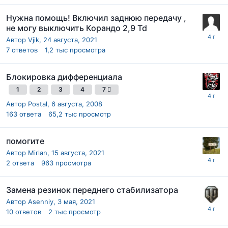
Нужна помощь! Включил заднюю передачу ,
не могу выключить Корандо 2,9 Td
Автор
Vjik
,
24 августа, 2021
7
ответов
1,2 тыс
просмотра
Блокировка дифференциала
1
2
3
4
7
Автор
Postal
,
6 августа, 2008
163
ответа
65,2 тыс
просмотр
помогите
Автор
Mirlan
,
15 августа, 2021
2
ответа
963
просмотра
Замена резинок переднего стабилизатора
Автор
Asenniy
,
3 мая, 2021
10
ответов
2 тыс
просмотр