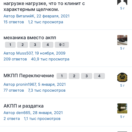
нагрузке нагрузке, что то клинит с
характерным щелчком.
Автор
ВиталийК
,
22 февраля, 2021
15
ответов
1,2 тыс
просмотра
механика вместо акпп
1
2
3
4
9
Автор
Muss507
,
19 ноября, 2009
209
ответов
40,9 тыс
просмотра
МКПП Переключение
1
2
3
4
Автор
pronin1967
,
5 января, 2021
77
ответов
7,3 тыс
просмотров
АКПП и раздатка
Автор
den665
,
28 января, 2021
2
ответа
1,1 тыс
просмотров