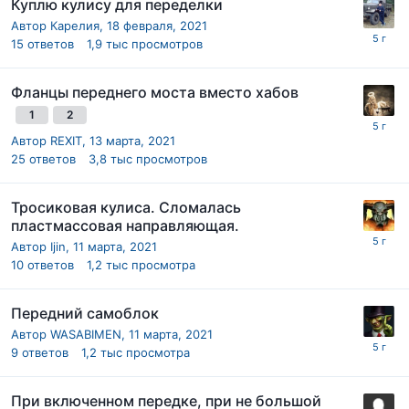
Куплю кулису для переделки
Автор
Карелия
,
18 февраля, 2021
15
ответов
1,9 тыс
просмотров
Фланцы переднего моста вместо хабов
1
2
Автор
REXIT
,
13 марта, 2021
25
ответов
3,8 тыс
просмотров
Тросиковая кулиса. Сломалась
пластмассовая направляющая.
Автор
Ijin
,
11 марта, 2021
10
ответов
1,2 тыс
просмотра
Передний самоблок
Автор
WASABIMEN
,
11 марта, 2021
9
ответов
1,2 тыс
просмотра
При включенном передке, при не большой