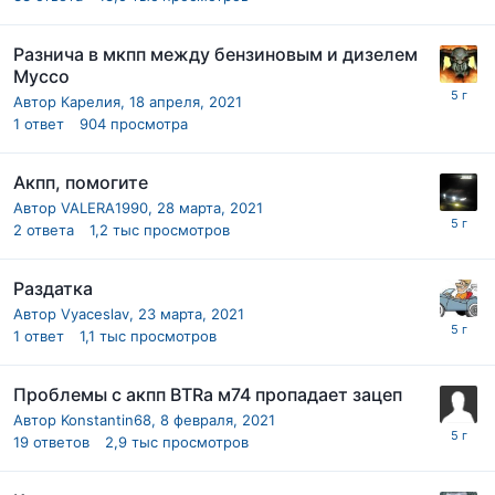
Разнича в мкпп между бензиновым и дизелем
Муссо
Автор
Карелия
,
18 апреля, 2021
1
ответ
904
просмотра
Акпп, помогите
Автор
VALERA1990
,
28 марта, 2021
2
ответа
1,2 тыс
просмотров
Раздатка
Автор
Vyaceslav
,
23 марта, 2021
1
ответ
1,1 тыс
просмотров
Проблемы с акпп BTRа м74 пропадает зацеп
Автор
Konstantin68
,
8 февраля, 2021
19
ответов
2,9 тыс
просмотров