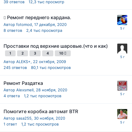
39
ответов
12,3 тыс
просмотр
Ремонт переднего кардана.
Автор
fotomod
,
17 декабря, 2020
8
ответов
2,4 тыс
просмотра
Проставки под верхние шаровые.(что и как)
1
2
3
4
10
Автор
ALEKS+
,
22 октября, 2009
245
ответов
80,1 тыс
просмотров
Ремонт Раздатка
Автор
Alexsmell
,
28 ноября, 2020
4
ответа
1,2 тыс
просмотров
Помогите коробка автомат BTR
Автор
sasa255
,
30 ноября, 2020
1
ответ
1,2 тыс
просмотров