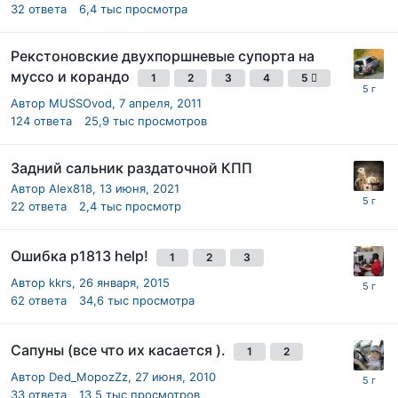
32
ответа
6,4 тыс
просмотра
Рекстоновские двухпоршневые супорта на
муссо и корандо
1
2
3
4
5
Автор
MUSSOvod
,
7 апреля, 2011
124
ответа
25,9 тыс
просмотров
Задний сальник раздаточной КПП
Автор
Alex818
,
13 июня, 2021
22
ответа
2,4 тыс
просмотр
Ошибка p1813 help!
1
2
3
Автор
kkrs
,
26 января, 2015
62
ответа
34,6 тыс
просмотра
Сапуны (все что их касается ).
1
2
Автор
Ded_MopozZz
,
27 июня, 2010
33
ответа
13,5 тыс
просмотров