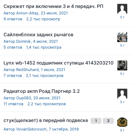
Скрежет при включении 3 и 4 передач. РП
Автор
Anton-Altay
,
23 июля, 2021
9
ответов
2,2 тыс
просмотр
Сайленблоки задних рычагов
Автор
Dominik
,
4 июля, 2021
5
ответов
1,4 тыс
просмотра
Lynx wb-1452 подшипник ступицы 4143203210
Автор
RedShuhard
,
1 июля, 2021
7
ответов
2,1 тыс
просмотров
Радиатор акпп Роад Партнер 3.2
Автор
Oup083
,
20 июня, 2021
11
ответов
2,2 тыс
просмотров
стук(щелкает) в передней подвеске
1
2
Автор
VovanSidorovich
,
7 октября, 2019