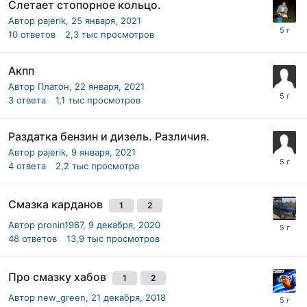
Слетает стопорное кольцо.
Автор
pajerik
,
25 января, 2021
10
ответов
2,3 тыс
просмотров
Акпп
Автор
Платон
,
22 января, 2021
3
ответа
1,1 тыс
просмотров
Раздатка бензин и дизель. Различия.
Автор
pajerik
,
9 января, 2021
4
ответа
2,2 тыс
просмотра
Смазка карданов
1
2
Автор
pronin1967
,
9 декабря, 2020
48
ответов
13,9 тыс
просмотров
Про смазку хабов
1
2
Автор
new_green
,
21 декабря, 2018