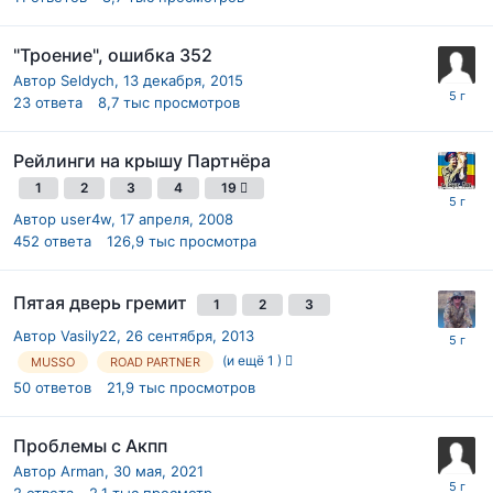
"Троение", ошибка 352
Автор
Seldych
,
13 декабря, 2015
23
ответа
8,7 тыс
просмотров
Рейлинги на крышу Партнёра
1
2
3
4
19
Автор
user4w
,
17 апреля, 2008
452
ответа
126,9 тыс
просмотра
Пятая дверь гремит
1
2
3
Автор
Vasily22
,
26 сентября, 2013
(и ещё 1 )
MUSSO
ROAD PARTNER
50
ответов
21,9 тыс
просмотров
Проблемы с Акпп
Автор
Arman
,
30 мая, 2021
2
ответа
2,1 тыс
просмотр