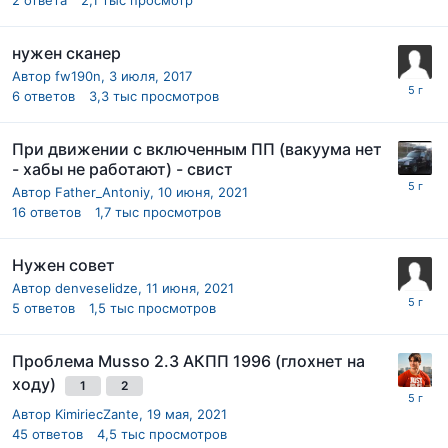
нужен сканер
Автор
fw190n
,
3 июля, 2017
6
ответов
3,3 тыс
просмотров
При движении с включенным ПП (вакуума нет
- хабы не работают) - свист
Автор
Father_Antoniy
,
10 июня, 2021
16
ответов
1,7 тыс
просмотров
Нужен совет
Автор
denveselidze
,
11 июня, 2021
5
ответов
1,5 тыс
просмотров
Проблема Musso 2.3 АКПП 1996 (глохнет на
ходу)
1
2
Автор
KimiriecZante
,
19 мая, 2021
45
ответов
4,5 тыс
просмотров