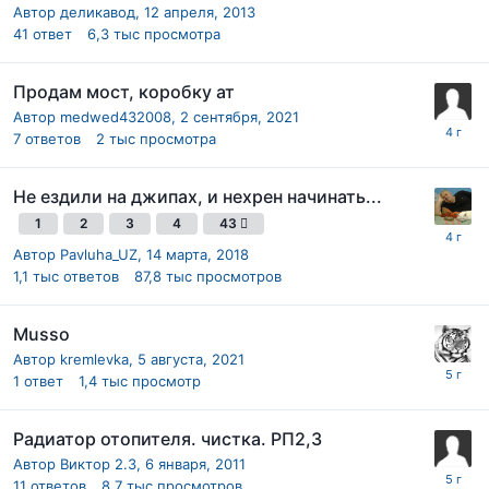
Автор
деликавод
,
12 апреля, 2013
41
ответ
6,3 тыс
просмотра
Продам мост, коробку ат
Автор
medwed432008
,
2 сентября, 2021
7
ответов
2 тыс
просмотра
Не ездили на джипах, и нехрен начинать...
1
2
3
4
43
Автор
Pavluha_UZ
,
14 марта, 2018
1,1 тыс
ответов
87,8 тыс
просмотров
Musso
Автор
kremlevka
,
5 августа, 2021
1
ответ
1,4 тыс
просмотр
Радиатор отопителя. чистка. РП2,3
Автор
Виктор 2.3
,
6 января, 2011
11
ответов
8,7 тыс
просмотров