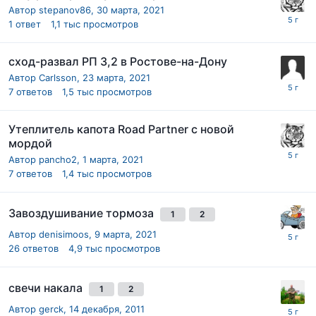
Автор
stepanov86
,
30 марта, 2021
1
ответ
1,1 тыс
просмотров
сход-развал РП 3,2 в Ростове-на-Дону
Автор
Carlsson
,
23 марта, 2021
7
ответов
1,5 тыс
просмотров
Утеплитель капота Road Partner с новой
мордой
Автор
pancho2
,
1 марта, 2021
7
ответов
1,4 тыс
просмотров
Завоздушивание тормоза
1
2
Автор
denisimoos
,
9 марта, 2021
26
ответов
4,9 тыс
просмотров
свечи накала
1
2
Автор
gerck
,
14 декабря, 2011