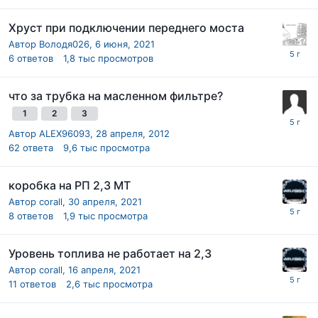
Хруст при подключении переднего моста
Автор
Володя026
,
6 июня, 2021
6
ответов
1,8 тыс
просмотров
что за трубка на масленном фильтре?
1
2
3
Автор
ALEX96093
,
28 апреля, 2012
62
ответа
9,6 тыс
просмотра
коробка на РП 2,3 МТ
Автор
corall
,
30 апреля, 2021
8
ответов
1,9 тыс
просмотра
Уровень топлива не работает на 2,3
Автор
corall
,
16 апреля, 2021
11
ответов
2,6 тыс
просмотра