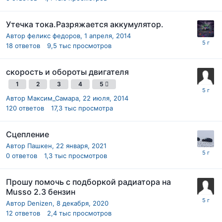
Утечка тока.Разряжается аккумулятор.
Автор
феликс федоров
,
1 апреля, 2014
18
ответов
9,5 тыс
просмотров
скорость и обороты двигателя
1
2
3
4
5
Автор
Максим_Самара
,
22 июля, 2014
120
ответов
17,3 тыс
просмотра
Сцепление
Автор
Пашкен
,
22 января, 2021
0
ответов
1,3 тыс
просмотров
Прошу помочь с подборкой радиатора на
Musso 2.3 бензин
Автор
Denizen
,
8 декабря, 2020
12
ответов
2,4 тыс
просмотров