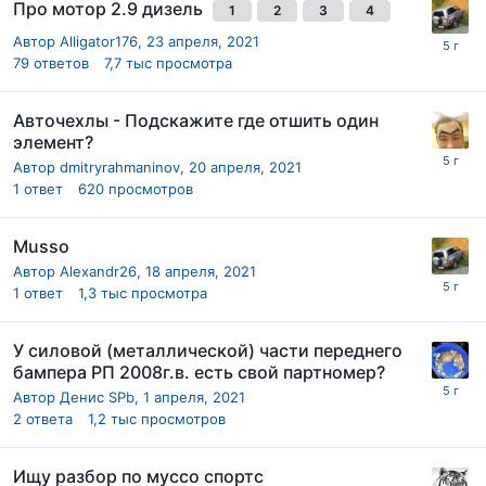
Про мотор 2.9 дизель
1
2
3
4
Автор
Alligator176
,
23 апреля, 2021
79
ответов
7,7 тыс
просмотра
Авточехлы - Подскажите где отшить один
элемент?
Автор
dmitryrahmaninov
,
20 апреля, 2021
1
ответ
620
просмотров
Musso
Автор
Alexandr26
,
18 апреля, 2021
1
ответ
1,3 тыс
просмотра
У силовой (металлической) части переднего
бампера РП 2008г.в. есть свой партномер?
Автор
Денис SPb
,
1 апреля, 2021
2
ответа
1,2 тыс
просмотров
Ищу разбор по муссо спортс