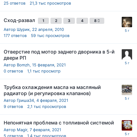
25
ответов
21,3 тыс
просмотров
Сход-развал
1
2
3
4
8
Автор
Шурик
,
22 апреля, 2010
177
ответов
59 тыс
просмотров
Отверстие под мотор заднего дворника в 5-й
двери РП
Автор
Bomzh
,
15 февраля, 2021
0
ответов
1,1 тыс
просмотр
Трубка охлаждения масла на масляный
радиатор (и регулировка клапанов)
Автор
Гриша34
,
4 февраля, 2021
9
ответов
2,1 тыс
просмотров
Непонятная проблема с топливной системой
Автор
Magir
,
7 февраля, 2021
5
ответов
1,4 тыс
просмотров